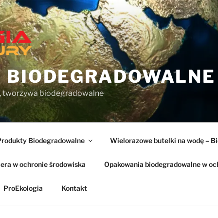
 BIODEGRADOWALNE
, tworzywa biodegradowalne
Produkty Biodegradowalne
Wielorazowe butelki na wodę – B
era w ochronie środowiska
Opakowania biodegradowalne w och
ProEkologia
Kontakt