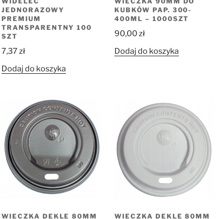
WIDELEC
WIECZKA 90MM DO
JEDNORAZOWY
KUBKÓW PAP. 300-
PREMIUM
400ML – 1000SZT
TRANSPARENTNY 100
90,00
zł
SZT
7,37
zł
Dodaj do koszyka
Dodaj do koszyka
WIECZKA DEKLE 80MM
WIECZKA DEKLE 80MM