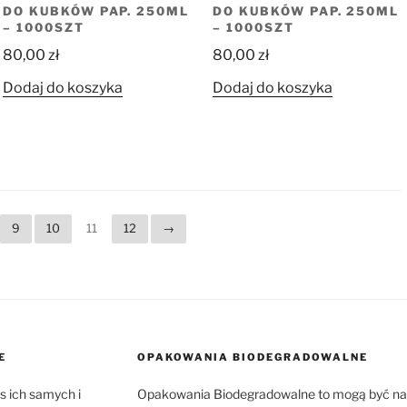
DO KUBKÓW PAP. 250ML
DO KUBKÓW PAP. 250ML
– 1000SZT
– 1000SZT
80,00
zł
80,00
zł
Dodaj do koszyka
Dodaj do koszyka
9
10
11
12
→
E
OPAKOWANIA BIODEGRADOWALNE
os ich samych i
Opakowania Biodegradowalne to mogą być nac