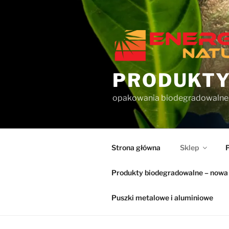
Przejdź
do
treści
PRODUKTY
opakowania biodegradowalne
Strona główna
Sklep
Produkty biodegradowalne – nowa 
Puszki metalowe i aluminiowe