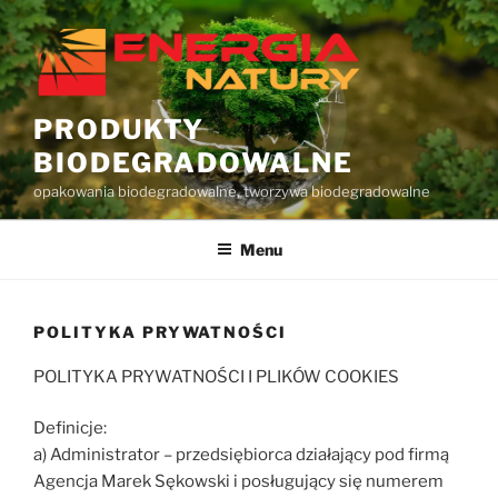
Przejdź
do
treści
PRODUKTY
BIODEGRADOWALNE
opakowania biodegradowalne, tworzywa biodegradowalne
Menu
POLITYKA PRYWATNOŚCI
POLITYKA PRYWATNOŚCI I PLIKÓW COOKIES
Definicje:
a) Administrator – przedsiębiorca działający pod firmą
Agencja Marek Sękowski i posługujący się numerem