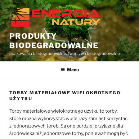
Przejdź
do
treści
PRODUKTY
BIODEGRADOWALNE
opakowania biodegradowalne, tworzywa biodegradowalne
Menu
TORBY MATERIAŁOWE WIELOKROTNEGO
UŻYTKU
Torby materiałowe wielokrotnego użytku to torby,
które można wykorzystać wiele razy zamiast korzystać
z jednorazowych toreb. Są one bardziej przyjazne dla
środowiska niż jednorazowe torby, ponieważ mogą być