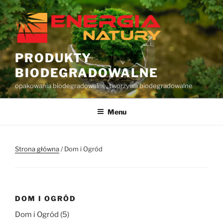
Przejdź
do
treści
PRODUKTY
BIODEGRADOWALNE
opakowania biodegradowalne, tworzywa biodegradowalne
Menu
Strona główna
/ Dom i Ogród
DOM I OGRÓD
Dom i Ogród (5)