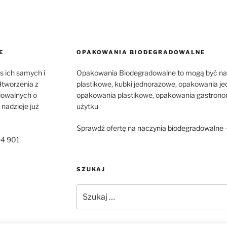
E
OPAKOWANIA BIODEGRADOWALNE
os ich samych i
Opakowania Biodegradowalne to mogą być nac
łtworzenia z
plastikowe, kubki jednorazowe, opakowania je
dowalnych o
opakowania plastikowe, opakowania gastronom
nadzieje już
użytku
Sprawdź ofertę na
naczynia biodegradowalne
194 901
SZUKAJ
Szukaj: