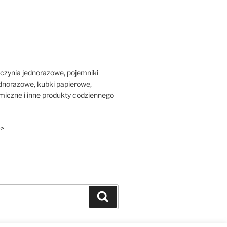
zynia jednorazowe, pojemniki
dnorazowe, kubki papierowe,
iczne i inne produkty codziennego
->
Szukaj