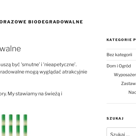
DNORAZOWE BIODEGRADOWALNE
KATEGORIE 
owalne
Bez kategorii
szą być 'smutne’ i 'nieapetyczne’.
Dom i Ogród
egradowalne mogą wyglądać atrakcyjnie
Wyposażen
Zastaw
Nac
ry. My stawiamy na świeżą i
SZUKAJ
Szukaj: