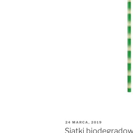
OPUBLIKOWANE
24 MARCA, 2019
W
Siatki biodegrado