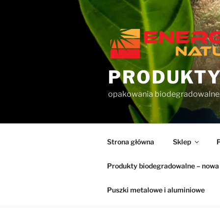
Przejdź
do
treści
PRODUKTY
opakowania biodegradowalne
Strona główna
Sklep
Produkty biodegradowalne – nowa 
Puszki metalowe i aluminiowe