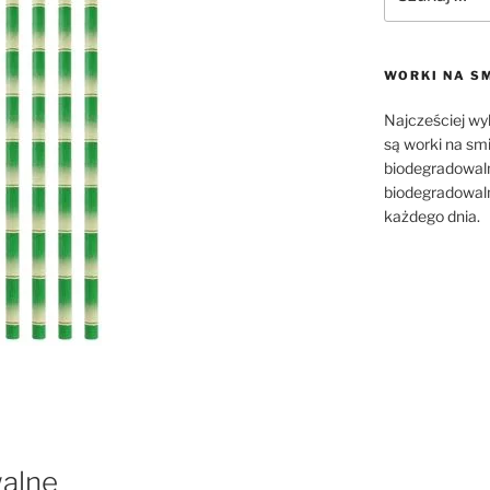
WORKI NA S
Najcześciej w
są worki na sm
biodegradowaln
biodegradowaln
każdego dnia.
walne