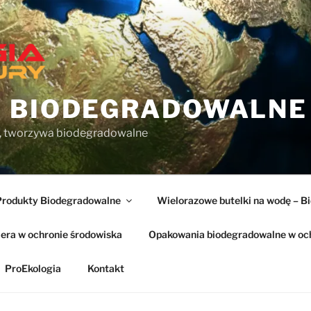
 BIODEGRADOWALNE
, tworzywa biodegradowalne
Produkty Biodegradowalne
Wielorazowe butelki na wodę – B
era w ochronie środowiska
Opakowania biodegradowalne w och
ProEkologia
Kontakt