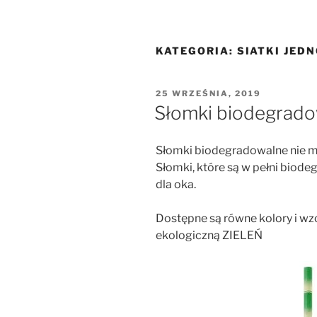
KATEGORIA:
SIATKI JE
OPUBLIKOWANE
25 WRZEŚNIA, 2019
W
Słomki biodegrad
Słomki biodegradowalne nie mu
Słomki, które są w pełni biod
dla oka.
Dostępne są równe kolory i wzo
ekologiczną ZIELEŃ